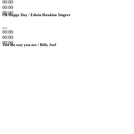
00:00
00:00
00:00
Oh Happy Day
/ Edwin Hawkins Singers
00:00
00:00
00:00
Just the way you are
/ Billy Joel