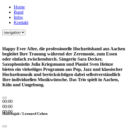
Home
Band
Infos
Kontakt
H
appy Ever After, die professionelle
Hochzeitsband aus Aachen
begleitet Ihre Trauung während der Zeremonie, zum Essen
oder einfach zwischendurch. Sängerin Sara Decker,
Saxophonistin Julia Kriegsmann und Pianist Sven Heinze
bieten ein vielseitiges Programm aus
Pop
,
Jazz
und
klassischer
Hochzeitsmusik
und berücksichtigen dabei selbstverständlich
Ihre individuellen Musikwünsche. Das Trio spielt in
Aachen,
Köln und Umgebung
.
00:00
00:00
00:00
Hallelujah
/ Leonard Cohen